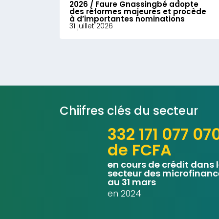
2026 / Faure Gnassingbé adopte
des réformes majeures et procède
à d’importantes nominations
31 juillet 2026
Chiifres clés du secteur
332 171 077 07
de FCFA
en cours de crédit dans 
secteur des microfinanc
au 31 mars
en 2024