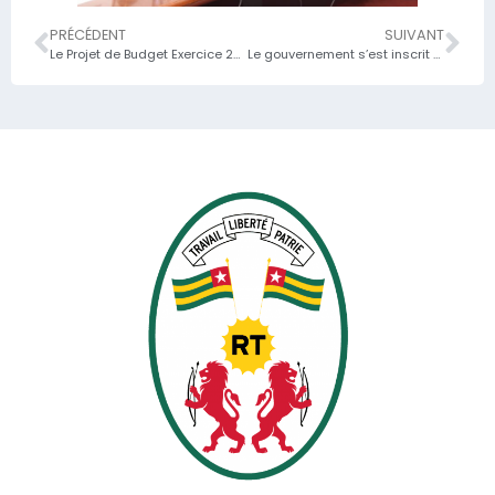
PRÉCÉDENT
SUIVANT
Le Projet de Budget Exercice 2025 sur la table de la Commission des Finances et du Développement Économique ;
Le gouvernement s’est inscrit dans la poursuite de la mise en œuvre des réformes structurelles et des politiques de développement en lien avec la feuille de route 2025 à travers le projet de loi de finances rectificative exercice 2024 examiné et adopté..