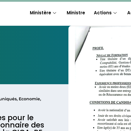
Ministère
Ministre
Actions
A
uniqués
,
Economie
,
s pour le
ionnaire des