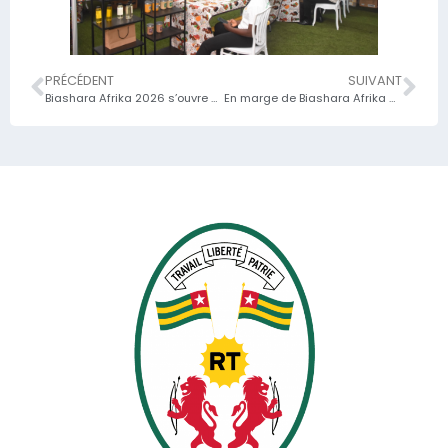
PRÉCÉDENT
SUIVANT
Biashara Afrika 2026 s’ouvre à Lomé / plus de 1 000 acteurs réunis pour accélérer la mise en œuvre de la ZLECAf
En marge de Biashara Afrika 2026, un acte fort pour l’intégration africaine posé par Faure Essozimna GNASSINGBE