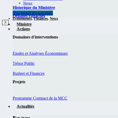
News
Historique du Ministère
Voir toutes les actualités
Organes rattachés
Evènements
,
Finances
,
News
X
Ministre
Actions
Domaines d'interventions
Etudes et Analyses Économiques
Trésor Public
Budget et Finances
Projets
Programme Compact de la MCC
Actualités
Par type