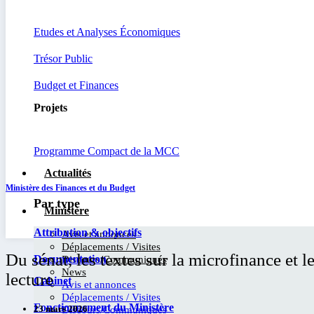
Etudes et Analyses Économiques
Trésor Public
Budget et Finances
Projets
Programme Compact de la MCC
Actualités
Ministère des Finances et du Budget
Par type
Ministère
Attribution & objectifs
Avis et annonces
Déplacements / Visites
Du sénat, les textes sur la microfinance et
Documentation
Discours/Communiqués
News
lecture
Cabinet
Avis et annonces
Déplacements / Visites
Fonctionnement du Ministère
23 mars 2026
Discours/Communiqués