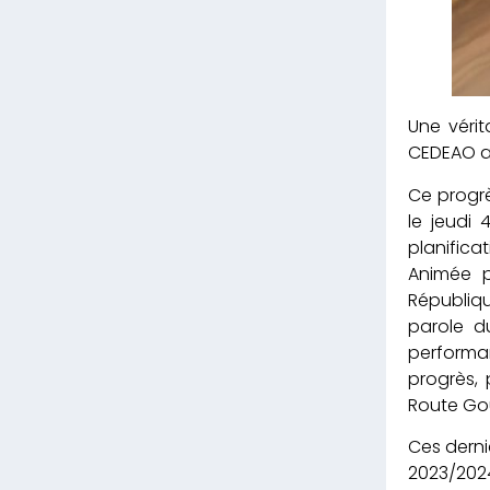
Une véri
CEDEAO ap
Ce progr
le jeudi 
planifica
Animée p
Républiq
parole d
performa
progrès, 
Route Go
Ces derni
2023/2024