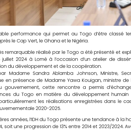
table performance qui permet au Togo d’être classé 1
rès le Cap Vert, le Ghana et le Nigéria.
ès remarquable réalisé par le Togo a été présenté et e
4 juillet 2024 à Lomé à l’occasion d’un atelier de diss
tion du développement et de la coopération.
ar Madame Sandra Ablamba Johnson, Ministre, Secré
ue en présence de Madame Yawa Kouigan, ministre de 
u gouvernement, cette rencontre a permis d’échange
nces du Togo en matière du développement humain ains
particulièrement les réalisations enregistrées dans le c
uvernementale 2020-2025.
ères années, l’IDH du Togo présente une tendance à la h
, soit une progression de 13% entre 2014 et 2023/2024. A