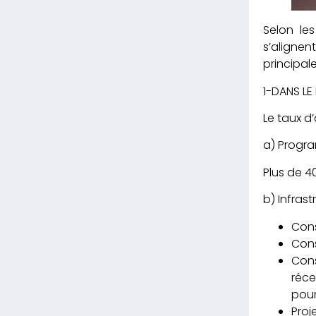
Selon le
s’alignen
principal
1-DANS LE
Le taux d
a) Prog
Plus de 
b) Infrast
Cons
Cons
Cons
réce
pour
Proj