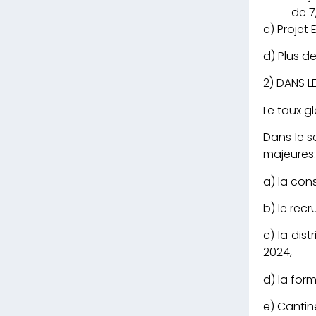
de 7
c) Projet
d) Plus d
2) DANS L
Le taux g
Dans le s
majeures
a) la cons
b) le rec
c) la dis
2024,
d) la for
e) Cantine