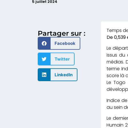
5 juillet 2024
Partager sur :
De 0,539 
Facebook
Le départ
issus du 
Twitter
médias. D
terme Ind
LinkedIn
score là 
Le Togo 
développ
Indice de
au sein d
Le derni
Humain 20