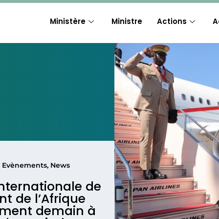
Ministère
Ministre
Actions
A
,
Evènements
,
News
nternationale de
t de l’Afrique
llement demain à