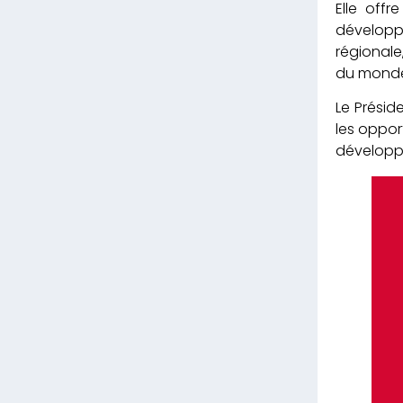
Elle offr
développe
régionale
du mond
Le Présid
les oppor
développ