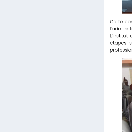
Cette con
l’adminis
L’Institu
étapes si
profession