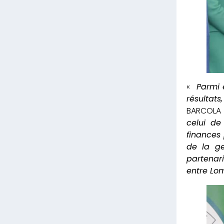
«
Parmi e
résultats
BARCOLA q
celui de
finances
de la ge
partenar
entre Lomé