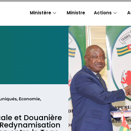
Ministère
Ministre
Actions
A
uniqués
,
Economie
,
scale et Douanière
 Redynamisation