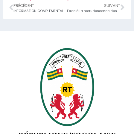
PRÉCÉDENT
SUIVANT
INFORMATION COMPLÉMENTAIRE CONCERNANT LE LIEU D’ÉCRIT DU CONCOURS D’ENTRÉE AU CENTRE PROFESSIONNEL DE FORMATION A L’ASSURANCE (CPFA), 27ÈME PROMOTION DU CYCLE DT-A 2025-2027
Face à la recrudescence des faux communiqués des arnaqueurs qui se prennent pour de potentiels investisseurs, le Ministère de l’Économie et des Finances revient à la charge à travers ce communiqué pour appeler le public à la vigilance.