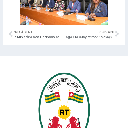
PRÉCÉDENT
SUIVANT
Le Ministère des Finances et du Budget en atelier pour la validation de sa stratégie et son plan d’action genre 2025-2030
Togo / le budget rectifié s’équilibre à deux mille quatre cent trente-six (2.436) milliards de francs CFA, soit une augmentation d’un virgule six pour cent (1,6%)