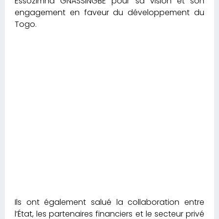
Essozimna GNASSINGBE pour sa vision et son
engagement en faveur du développement du
Togo.
Ils ont également salué la collaboration entre
l’État, les partenaires financiers et le secteur privé
pour la réalisation de ce projet structurant. Les
partenaires financiers ont exprimé leur fierté de
contribuer à ce projet emblématique et leur
détermination à livrer un ouvrage exemplaire