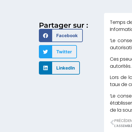
Partager sur :
Informati
Facebook
‘Le cons
autorisati
Twitter
Ces pseud
autorités.
LinkedIn
Lors de l
taux de c
‘Le conse
établisse
de la sou
PRÉCÉDE
L’ASSEMBL