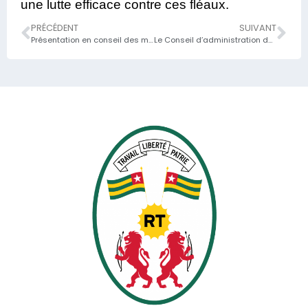
une lutte efficace contre ces fléaux.
PRÉCÉDENT
SUIVANT
Présentation en conseil des ministres ce mardi des grandes lignes du document de programmation budgétaire et économique pluriannuelle (2020-2022).
Le Conseil d’administration du FMI valide les résultats de la quatrième revue/ 35 millions de dollars dans la cagnotte