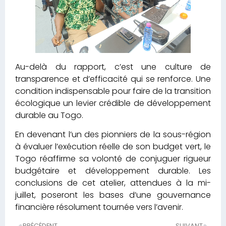
Au-delà du rapport, c’est une culture de
transparence et d’efficacité qui se renforce. Une
condition indispensable pour faire de la transition
écologique un levier crédible de développement
durable au Togo.
En devenant l’un des pionniers de la sous-région
à évaluer l’exécution réelle de son budget vert, le
Togo réaffirme sa volonté de conjuguer rigueur
budgétaire et développement durable. Les
conclusions de cet atelier, attendues à la mi-
juillet, poseront les bases d’une gouvernance
financière résolument tournée vers l’avenir.
PRÉCÉDENT
SUIVANT
UMOA-Titres / Le Togo écrase le marché avec un taux de couverture record à 283,16%
1205 nouveaux fonctionnaires aux “Finances Publiques”, le “carburant de l’État” selon monsieur Essowè Georges BARCOLA