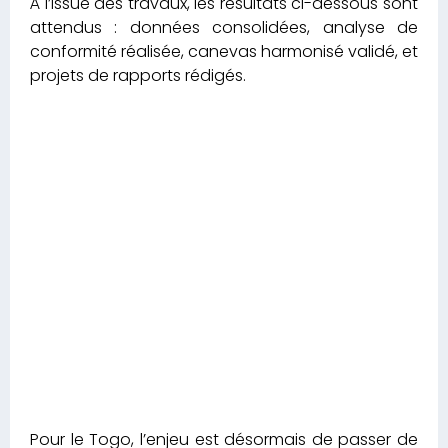
À l’issue des travaux, les résultats ci-dessous sont
attendus : données consolidées, analyse de
conformité réalisée, canevas harmonisé validé, et
projets de rapports rédigés.
Pour le Togo, l’enjeu est désormais de passer de
l’engagement budgétaire à l’évaluation des
budgets verts élaborés. Il s’agit de montrer
comment chaque franc investi « vert » contribue