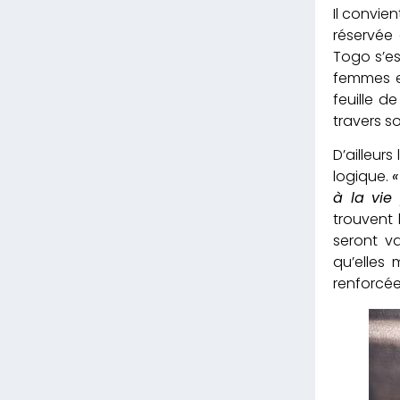
Il convie
réservée 
Togo s’es
femmes e
feuille 
travers s
D’ailleur
logique.
«
à la vie
trouvent 
seront va
qu’elles 
renforcée