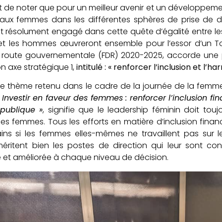
nt de noter que pour un meilleur avenir et un développemen
aux femmes dans les différentes sphères de prise de dé
t résolument engagé dans cette quête d’égalité entre les
t les hommes œuvreront ensemble pour l’essor d’un To
de route gouvernementale (FDR) 2020-2025, accorde une 
on axe stratégique 1,
intitulé : « renforcer l’inclusion et l’
s le thème retenu dans le cadre de la journée de la fem
 Investir en faveur des femmes : renforcer l’inclusion f
 publique »
, signifie que le leadership féminin doit tou
les femmes. Tous les efforts en matière d’inclusion financ
ins si les femmes elles-mêmes ne travaillent pas sur le
méritent bien les postes de direction qui leur sont c
 et améliorée à chaque niveau de décision.