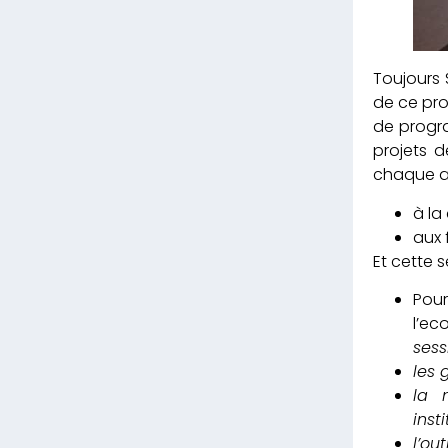
Toujours 
de ce pro
de progr
projets d
chaque an
à la
aux 
Et cette s
Pour
l’ec
sess
les 
la 
insti
l’ou