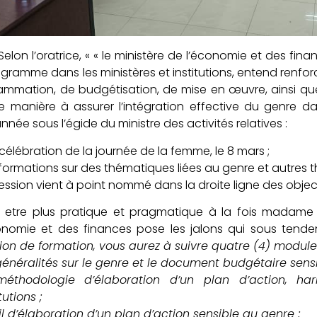
Selon l’oratrice, « « le ministère de l’économie et des fi
gramme dans les ministères et institutions, entend renfor
ammation, de budgétisation, de mise en œuvre, ainsi qu
e manière à assurer l’intégration effective du genre dan
née sous l’égide du ministre des activités relatives :
 célébration de la journée de la femme, le 8 mars ;
formations sur des thématiques liées au genre et autres 
ession vient à point nommé dans la droite ligne des objectifs
 etre plus pratique et pragmatique à la fois madame 
onomie et des finances pose les jalons qui sous tende
ion de formation, vous aurez à suivre quatre (4) module
généralités sur le genre et le document budgétaire sens
méthodologie d’élaboration d’un plan d’action, ha
tutions ;
til d’élaboration d’un plan d’action sensible au genre ;