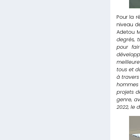
Pour la r
niveau de
Adetou M
degrés, 
pour fai
développ
meilleure
tous et 
à travers
hommes e
projets d
genre, av
2022, le 