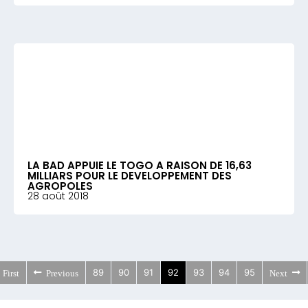
LA BAD APPUIE LE TOGO A RAISON DE 16,63
MILLIARS POUR LE DEVELOPPEMENT DES
AGROPOLES
28 août 2018
89
90
91
92
93
94
95
First
Previous
Next