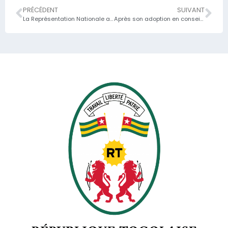
PRÉCÉDENT
SUIVANT
La Représentation Nationale approuve le projet de loi de finances rectificatives 2025
Après son adoption en conseil des ministres puis au parlement, la loi de finances rectificative vient de connaître son adoption au Sénat conformément aux exigences constitutionnelles du 06 mai 2024 instaurant la cinquième République