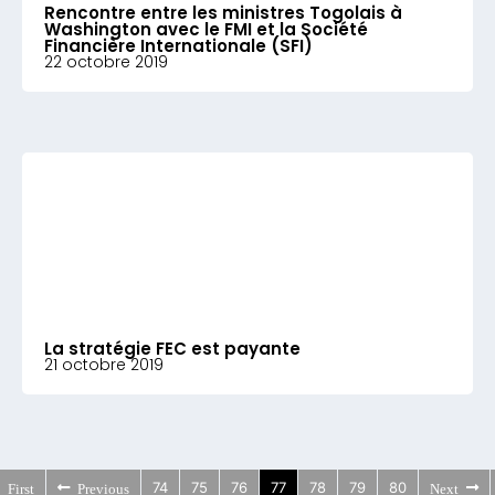
Rencontre entre les ministres Togolais à
Washington avec le FMI et la Société
Financière Internationale (SFI)
22 octobre 2019
La stratégie FEC est payante
21 octobre 2019
74
75
76
77
78
79
80
First
Previous
Next