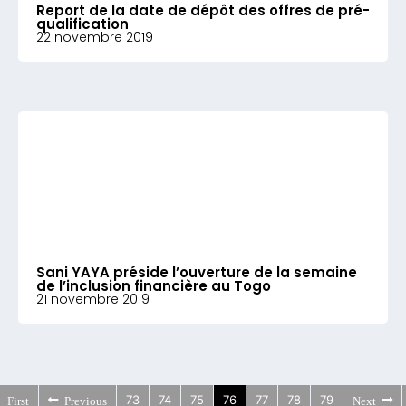
Report de la date de dépôt des offres de pré-
qualification
22 novembre 2019
Sani YAYA préside l’ouverture de la semaine
de l’inclusion financière au Togo
21 novembre 2019
73
74
75
76
77
78
79
First
Previous
Next